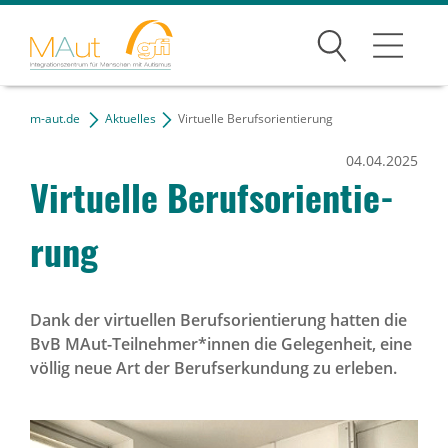
Suchen
Angebote
m-aut.de
Aktuelles
Virtuelle Berufsorientierung
04.04.2025
Über Uns
Virtu­elle Berufs­ori­en­tie­
Netzwerk
rung
Karriere
Kontakt
Dank der virtuellen Berufsorientierung hatten die
BvB MAut-Teilnehmer*innen die Gelegenheit, eine
völlig neue Art der Berufserkundung zu erleben.
News-Archiv