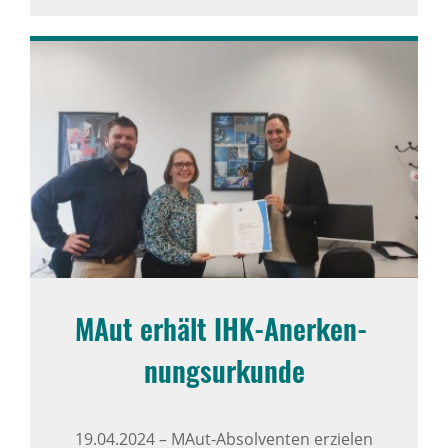
MAut erhält IHK-Aner­ken­
nungs­ur­kunde
19.04.2024
–
MAut-Absolventen erzielen