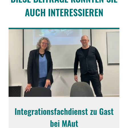
AUCH INTER­ES­SIEREN
Inte­gra­ti­ons­fach­dienst zu Gast
bei MAut