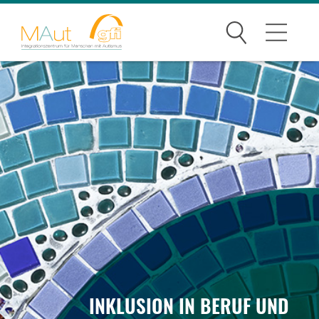
Suchen
Angebote
Angebote für Menschen mit Autismus
Fort- und Weiterbildung
Über Uns
Netzwerk
Karriere
INKLUSION IN BERUF UND
Kontakt