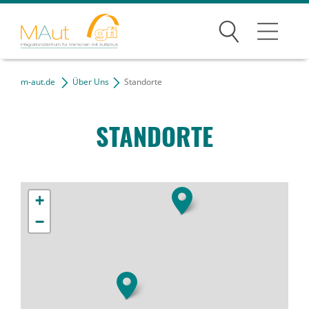
Suchen
Angebote
m-aut.de
Über Uns
Standorte
Über Uns
STAND­ORTE
Die gfi
Team
+
Standorte
−
Chronik
Netzwerk