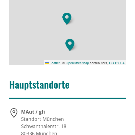
Karriere
Kontakt
News-Archiv
Leaflet
|
©
OpenStreetMap
contributors,
CC-BY-SA
Haupt­stand­orte
MAut / gfi
Standort München
Schwanthalerstr. 18
80336
München